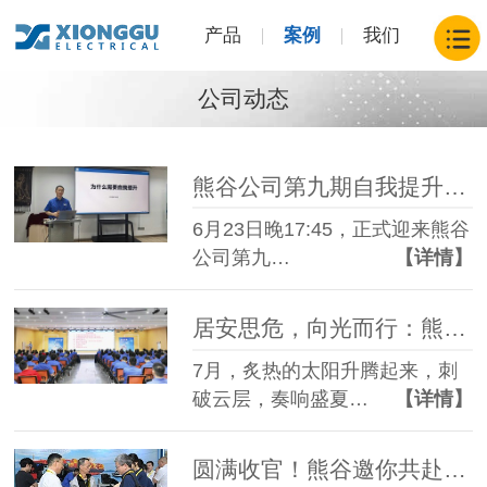
产品
案例
我们
公司动态
熊谷公司第九期自我提升班开班，共赴成长之约
6月23日晚17:45，正式迎来熊谷
公司第九…
【详情】
居安思危，向光而行：熊谷公司2026年二季度大会圆满召开
7月，炙热的太阳升腾起来，刺
破云层，奏响盛夏…
【详情】
圆满收官！熊谷邀你共赴下一场焊接“智造”山海