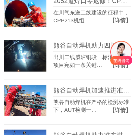
2052道焊口零返修！CPP213机组携熊谷自动焊机闪耀川气东送二线
在川气东送二线建设的征程中，
CPP213机组…
【详情】
熊谷自动焊机助力四川油建川二线沱江隧道焊接提速
出川二线威泸铜段一标沱江隧道
项目宛如一条关键…
【详情】
熊谷自动焊机加速推进准东煤制天然气管道工程建设
熊谷自动焊机在严格的检测标准
下，AUT检测一…
【详情】