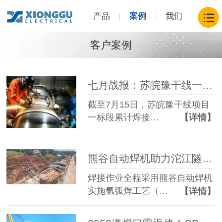
产品
案例
我们
客户案例
七月战报：苏皖豫干线一标段焊接突破70公里，熊谷自动焊设备经受高温“烤”验
截至7月15日，苏皖豫干线项目
一标段累计焊接…
【详情】
熊谷自动焊机助力沱江隧道项目，交出焊接质量满分答卷
焊接作业全程采用熊谷自动焊机
实施氩弧焊工艺（…
【详情】