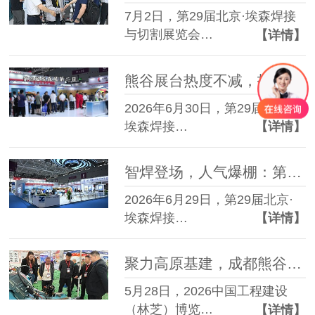
7月2日，第29届北京·埃森焊接
与切割展览会…
【详情】
熊谷展台热度不减，技术交流持续升温
2026年6月30日，第29届北京·
埃森焊接…
【详情】
智焊登场，人气爆棚：第29届北京·埃森焊接展首日熊谷展台直击
2026年6月29日，第29届北京·
埃森焊接…
【详情】
聚力高原基建，成都熊谷携核心焊接设备参展林芝工博会
5月28日，2026中国工程建设
（林芝）博览…
【详情】