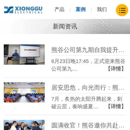
产品
案例
我们
新闻资讯
熊谷公司第九期自我提升班开班，共赴成长之约
6月23日晚17:45，正式迎来熊谷
公司第九…
【详情】
居安思危，向光而行：熊谷公司2026年二季度大会圆满召开
7月，炙热的太阳升腾起来，刺
破云层，奏响盛夏…
【详情】
圆满收官！熊谷邀你共赴下一场焊接“智造”山海