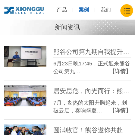
产品
案例
我们
新闻资讯
熊谷公司第九期自我提升班开班，共赴成长之约
6月23日晚17:45，正式迎来熊谷
公司第九…
【详情】
居安思危，向光而行：熊谷公司2026年二季度大会圆满召开
7月，炙热的太阳升腾起来，刺
破云层，奏响盛夏…
【详情】
圆满收官！熊谷邀你共赴下一场焊接“智造”山海