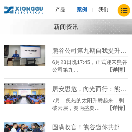
产品
案例
我们
新闻资讯
熊谷公司第九期自我提升班开班，共赴成长之约
6月23日晚17:45，正式迎来熊谷
公司第九…
【详情】
居安思危，向光而行：熊谷公司2026年二季度大会圆满召开
7月，炙热的太阳升腾起来，刺
破云层，奏响盛夏…
【详情】
圆满收官！熊谷邀你共赴下一场焊接“智造”山海