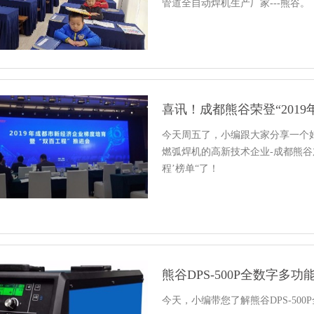
管道全自动焊机生产厂家---熊谷。
喜讯！成都熊谷荣登“2019
今天周五了，小编跟大家分享一个
燃弧焊机的高新技术企业-成都熊谷加
程’榜单“了！
熊谷DPS-500P全数字多
今天，小编带您了解熊谷DPS-50