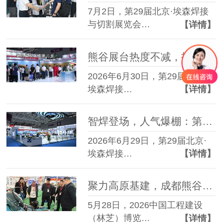
7月2日，第29届北京·埃森焊接
与切割展览会…
【详情】
熊谷展台热度不减，技术交流持续升温
2026年6月30日，第29届北京·
埃森焊接…
【详情】
智焊登场，人气爆棚：第29届北京·埃森焊接展首日熊谷展台直击
2026年6月29日，第29届北京·
埃森焊接…
【详情】
聚力高原基建，成都熊谷携核心焊接设备参展林芝工博会
5月28日，2026中国工程建设
（林芝）博览…
【详情】